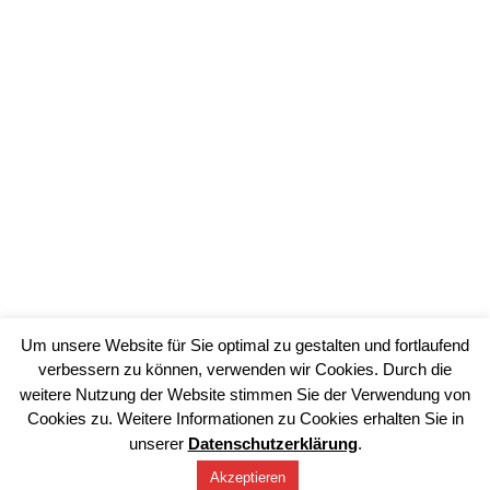
Um unsere Website für Sie optimal zu gestalten und fortlaufend
verbessern zu können, verwenden wir Cookies. Durch die
weitere Nutzung der Website stimmen Sie der Verwendung von
Impressum
Datenschutz
Cookies zu. Weitere Informationen zu Cookies erhalten Sie in
unserer
Datenschutzerklärung
.
©2026 Muffler Architekten PartG mbB, Freie Architekten
BDA/DWB
Akzeptieren