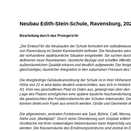
Neubau Edith-Stein-Schule, Ravensburg, 20
Beurteilung durch das Preisgericht:
„Der Entwurf für die Neubauten der Schule formuliert ein selbstbewus
von Ravensburg im Gebiet Kammerbühl befindet. Die Neubauten werd
die vorhandene stadträumliche Situation eingebettet. Sie suchen du
definieren neue Raumkanten, räumliche Bezüge und schaffen öffentlich
außenräumlichen Qualität erkannt und deutlich aufgewertet. Der freig
gleichzeitiger, räumlicher Integration in den naturnahen Freiraum de
Die dreigliedrige Gebäudeanordnung der Schule ist in ihrer Höhenentw
Höhe von 22 m wird dabei deutlich unterschritten, was sich in Hinblic
IV). Vom neu geschaffenen Platz im Osten aus, gelangt man über de
Lage des Platzes ermöglichen eine spätere bauliche Nachverdichtung. 
die gewünschten drei Funktionsbereiche der Schulen miteinander. Die
können direkt vom Foyer aus erreicht werden. Größe und Geometrie d
Die allgemeinen, zentralen Funktionen wie Saal, Bühne, Café, Mensa, 
Nähe zum „Marktplatz“. Durch seine Orientierung zum Vorplatz erfähr
Großküche mit ihren notwendigen Nebenräumen kann folgerichtig und 
werden. Die Klassenräume des Ernährungszentrums sind zentral im Erdg