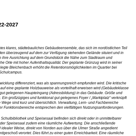
22-2027
stes klares, städtebauliches Gebäudeensemble, das sich im nordöstlichen Teil
en überzeugend auf dem zur Verfügung stehenden Gelände situiert und in
rch ihre Ausrichtung auf dem Grundstück die Nähe zum Stadtraum und
e Orte mit hoher Aufenthaltsqualität. Der geplante Grünzug wird in seiner
elegte Bleichenbach erhöht die Retentionsmöglichkeiten im Quartier bei
s Schulcampus.
icklung differenziert, was als spannungsreich empfunden wird. Die kritische
k auf eine geplante Holzbauweise als vorteilhaft erweisen wird (Gebäudeklasse
n gut gelegenen Haupteingang (Adressbildung) in das Gebäude. Größe und
Ein großzügiges und funktional gut gelegenes Foyer / „Marktplatz“ verknüpft
 Wege sind kurz und übersichtlich. Verwaltung, Lern- und Fachbereiche
er Funktionsbereiche entsprechen den vielfältigen Nutzungsanforderungen.
Schulbibliothek und Speisesaal befinden sich direkt oder in unmittelbarer
t der Speisesaal zudem eine räumliche Aufwertung. Die anschließende
idealer Weise, direkt von Norden aus über die Ulmer Straße angedient
eschoß verortet. Dies führt zu einer guten Erreichbarkeit. Eine räumliche