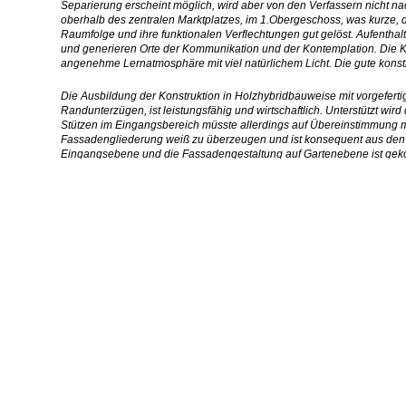
Separierung erscheint möglich, wird aber von den Verfassern nicht na
oberhalb des zentralen Marktplatzes, im 1.Obergeschoss, was kurze, d
Raumfolge und ihre funktionalen Verflechtungen gut gelöst. Aufenth
und generieren Orte der Kommunikation und der Kontemplation. Die K
angenehme Lernatmosphäre mit viel natürlichem Licht. Die gute kons
Die Ausbildung der Konstruktion in Holzhybridbauweise mit vorgefert
Randunterzügen, ist leistungsfähig und wirtschaftlich. Unterstützt wir
Stützen im Eingangsbereich müsste allerdings auf Übereinstimmung m
Fassadengliederung weiß zu überzeugen und ist konsequent aus den 
Eingangsebene und die Fassadengestaltung auf Gartenebene ist geko
erhöhten Wartungs- und Unterhaltsaufwand vermuten, erscheint aber
Der Entwurf bewegt sich in einem sehr wirtschaftlichen Bereich, wenn
notwendigen Hüllflächen sind reduziert, ohne dabei räumlich, gestalt
plausibel. Installationsschächte und Kanäle sind nicht dargestellt. I
müssten allerdings auf ihre zulässige Größe hin überprüft werden. D
besonders in Bezug auf die städtebaulichen Aspekte. Es handelt sich
außenräumlichen Qualitäten. Das räumlich- pädagogische Konzept w
Marktplatzes“ als zukünftigem, funktionalem Schnittpunkt für ein leb