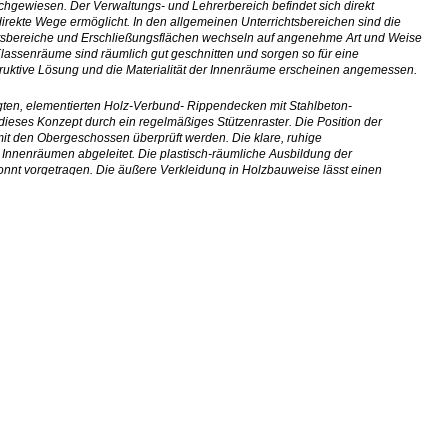
chgewiesen. Der Verwaltungs- und Lehrerbereich befindet sich direkt
irekte Wege ermöglicht. In den allgemeinen Unterrichtsbereichen sind die
altsbereiche und Erschließungsflächen wechseln auf angenehme Art und Weise
lassenräume sind räumlich gut geschnitten und sorgen so für eine
truktive Lösung und die Materialität der Innenräume erscheinen angemessen.
igten, elementierten Holz-Verbund- Rippendecken mit Stahlbeton-
d dieses Konzept durch ein regelmäßiges Stützenraster. Die Position der
it den Obergeschossen überprüft werden. Die klare, ruhige
Innenräumen abgeleitet. Die plastisch-räumliche Ausbildung der
nnt vorgetragen. Die äußere Verkleidung in Holzbauweise lässt einen
 im städtebaulichen Kontext angemessen.
 man seine Kenndaten betrachtet. Sowohl die Kubatur, als auch die
erische Qualitäten opfern zu müssen. Das beschriebene Energiekonzept ist
m Bereich des Brandschutzes sind die notwendigen Brandabschnitte ablesbar,
ie architektonische Gestalt wirkt der Aufgabe gegenüber angemessen,
 hier um eine insgesamt sehr gute Arbeit mit überzeugenden innen- und
eiß zu überzeugen. Gelungen erscheint der zentrale Raum des „gemeinsamen
endiges, gemeinsames Lernerlebnis.“