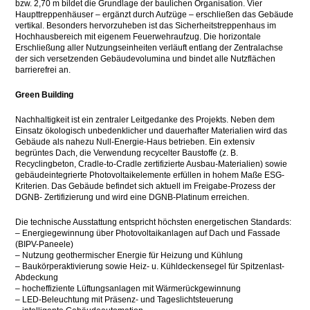
bzw. 2,70 m bildet die Grundlage der baulichen Organisation. Vier
Haupttreppenhäuser – ergänzt durch Aufzüge – erschließen das Gebäude
vertikal. Besonders hervorzuheben ist das Sicherheitstreppenhaus im
Hochhausbereich mit eigenem Feuerwehraufzug. Die horizontale
Erschließung aller Nutzungseinheiten verläuft entlang der Zentralachse
der sich versetzenden Gebäudevolumina und bindet alle Nutzflächen
barrierefrei an.
Green Building
Nachhaltigkeit ist ein zentraler Leitgedanke des Projekts. Neben dem
Einsatz ökologisch unbedenklicher und dauerhafter Materialien wird das
Gebäude als nahezu Null-Energie-Haus betrieben. Ein extensiv
begrüntes Dach, die Verwendung recycelter Baustoffe (z. B.
Recyclingbeton, Cradle-to-Cradle zertifizierte Ausbau-Materialien) sowie
gebäudeintegrierte Photovoltaikelemente erfüllen in hohem Maße ESG-
Kriterien. Das Gebäude befindet sich aktuell im Freigabe-Prozess der
DGNB- Zertifizierung und wird eine DGNB-Platinum erreichen.
Die technische Ausstattung entspricht höchsten energetischen Standards:
– Energiegewinnung über Photovoltaikanlagen auf Dach und Fassade
(BIPV-Paneele)
– Nutzung geothermischer Energie für Heizung und Kühlung
– Baukörperaktivierung sowie Heiz- u. Kühldeckensegel für Spitzenlast-
Abdeckung
– hocheffiziente Lüftungsanlagen mit Wärmerückgewinnung
– LED-Beleuchtung mit Präsenz- und Tageslichtsteuerung