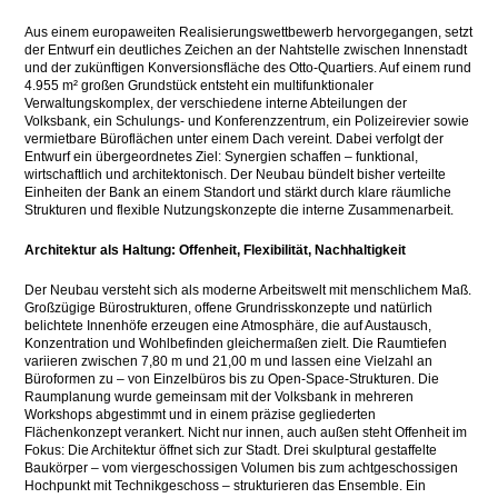
Aus einem europaweiten Realisierungswettbewerb hervorgegangen, setzt
der Entwurf ein deutliches Zeichen an der Nahtstelle zwischen Innenstadt
und der zukünftigen Konversionsfläche des Otto-Quartiers. Auf einem rund
4.955 m² großen Grundstück entsteht ein multifunktionaler
Verwaltungskomplex, der verschiedene interne Abteilungen der
Volksbank, ein Schulungs- und Konferenzzentrum, ein Polizeirevier sowie
vermietbare Büroflächen unter einem Dach vereint. Dabei verfolgt der
Entwurf ein übergeordnetes Ziel: Synergien schaffen – funktional,
wirtschaftlich und architektonisch. Der Neubau bündelt bisher verteilte
Einheiten der Bank an einem Standort und stärkt durch klare räumliche
Strukturen und flexible Nutzungskonzepte die interne Zusammenarbeit.
Architektur als Haltung: Offenheit, Flexibilität, Nachhaltigkeit
Der Neubau versteht sich als moderne Arbeitswelt mit menschlichem Maß.
Großzügige Bürostrukturen, offene Grundrisskonzepte und natürlich
belichtete Innenhöfe erzeugen eine Atmosphäre, die auf Austausch,
Konzentration und Wohlbefinden gleichermaßen zielt. Die Raumtiefen
variieren zwischen 7,80 m und 21,00 m und lassen eine Vielzahl an
Büroformen zu – von Einzelbüros bis zu Open-Space-Strukturen. Die
Raumplanung wurde gemeinsam mit der Volksbank in mehreren
Workshops abgestimmt und in einem präzise gegliederten
Flächenkonzept verankert. Nicht nur innen, auch außen steht Offenheit im
Fokus: Die Architektur öffnet sich zur Stadt. Drei skulptural gestaffelte
Baukörper – vom viergeschossigen Volumen bis zum achtgeschossigen
Hochpunkt mit Technikgeschoss – strukturieren das Ensemble. Ein