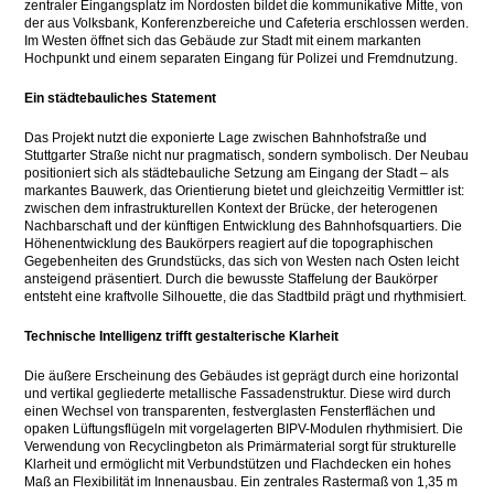
zentraler Eingangsplatz im Nordosten bildet die kommunikative Mitte, von
der aus Volksbank, Konferenzbereiche und Cafeteria erschlossen werden.
Im Westen öffnet sich das Gebäude zur Stadt mit einem markanten
Hochpunkt und einem separaten Eingang für Polizei und Fremdnutzung.
Ein städtebauliches Statement
Das Projekt nutzt die exponierte Lage zwischen Bahnhofstraße und
Stuttgarter Straße nicht nur pragmatisch, sondern symbolisch. Der Neubau
positioniert sich als städtebauliche Setzung am Eingang der Stadt – als
markantes Bauwerk, das Orientierung bietet und gleichzeitig Vermittler ist:
zwischen dem infrastrukturellen Kontext der Brücke, der heterogenen
Nachbarschaft und der künftigen Entwicklung des Bahnhofsquartiers. Die
Höhenentwicklung des Baukörpers reagiert auf die topographischen
Gegebenheiten des Grundstücks, das sich von Westen nach Osten leicht
ansteigend präsentiert. Durch die bewusste Staffelung der Baukörper
entsteht eine kraftvolle Silhouette, die das Stadtbild prägt und rhythmisiert.
Technische Intelligenz trifft gestalterische Klarheit
Die äußere Erscheinung des Gebäudes ist geprägt durch eine horizontal
und vertikal gegliederte metallische Fassadenstruktur. Diese wird durch
einen Wechsel von transparenten, festverglasten Fensterflächen und
opaken Lüftungsflügeln mit vorgelagerten BIPV-Modulen rhythmisiert. Die
Verwendung von Recyclingbeton als Primärmaterial sorgt für strukturelle
Klarheit und ermöglicht mit Verbundstützen und Flachdecken ein hohes
Maß an Flexibilität im Innenausbau. Ein zentrales Rastermaß von 1,35 m