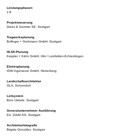
Leistungsphasen
1-8
Projektsteuerung
Drees & Sommer SE, Stuttgart
Tragwerksplanung
Bollinger + Grohmann GmbH, Stuttgart
HLSK-Planung
Keppler + Kähn GmbH, Ulm / Leinfelden-Echterdingen
Elektroplanung
IGW Ingenieure GmbH, Herrenberg
Landschaftsarchitektur
GLA, Schorndorf
Leitsystem
Büro Uebele, Stuttgart
Generalunternehmer Ausführung
Ed. Züblin AG, Stuttgart
Architekturfotografie
Brigida González, Stuttgart