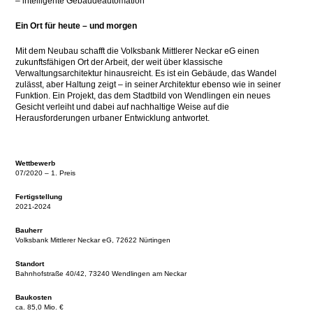
– intelligente Gebäudeautomation
Ein Ort für heute – und morgen
Mit dem Neubau schafft die Volksbank Mittlerer Neckar eG einen
zukunftsfähigen Ort der Arbeit, der weit über klassische
Verwaltungsarchitektur hinausreicht. Es ist ein Gebäude, das Wandel
zulässt, aber Haltung zeigt – in seiner Architektur ebenso wie in seiner
Funktion. Ein Projekt, das dem Stadtbild von Wendlingen ein neues
Gesicht verleiht und dabei auf nachhaltige Weise auf die
Herausforderungen urbaner Entwicklung antwortet.
Wettbewerb
07/2020 – 1. Preis
Fertigstellung
2021-2024
Bauherr
Volksbank Mittlerer Neckar eG, 72622 Nürtingen
Standort
Bahnhofstraße 40/42, 73240 Wendlingen am Neckar
Baukosten
ca. 85,0 Mio. €