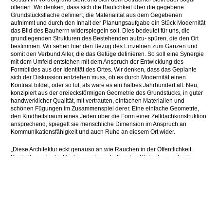
offeriert. Wir denken, dass sich die Baulichkeit über die gegebene
Grundstücksfläche definiert, die Materialität aus dem Gegebenen
aufnimmt und durch den Inhalt der Planungsaufgabe ein Stück Modernität
das Bild des Bauherrn widerspiegeln soll. Dies bedeutet für uns, die
grundlegenden Strukturen des Bestehenden aufzu- spüren, die den Ort
bestimmen. Wir sehen hier den Bezug des Einzelnen zum Ganzen und
somit den Verbund Aller, die das Gefüge definieren. So soll eine Synergie
mit dem Umfeld entstehen mit dem Anspruch der Entwicklung des
Formbildes aus der Identität des Ortes. Wir denken, dass das Geplante
sich der Diskussion entziehen muss, ob es durch Modernität einen
Kontrast bildet, oder so tut, als wäre es ein halbes Jahrhundert alt. Neu,
konzipiert aus der dreiecksförmigen Geometrie des Grundstücks, in guter
handwerklicher Qualität, mit vertrauten, einfachen Materialien und
schönen Fügungen im Zusammenspiel derer. Eine einfache Geometrie,
den Kindheitstraum eines Jeden über die Form einer Zeltdachkonstruktion
ansprechend, spiegelt sie menschliche Dimension im Anspruch an
Kommunikationsfähigkeit und auch Ruhe an diesem Ort wider.
„Diese Architektur eckt genauso an wie Rauchen in der Öffentlichkeit.
Deshalb wurde der Rückzugsort geschaffen. Ein Platz, der ausdrückt,
wieviel Raum Rauchern heute noch verbleibt. Drei auf drei Meter, und das
auf einem riesigen Firmengelände. Die rudimentäre Stätte symbolisiert
das Raucher-Schicksal mannigfaltig. Auf einem Sünder-Bänkchen darf der
Qualmer Platz nehmen, von hinten drückt ihm dabei ein Metalldach ins
Kreuz und nötigt eine nach vorne gebeugte Haltung ab. Demut durch
Gestaltung? Vielleicht ist das aber auch keine Architektur, sondern nur
eine zugespitzte Form der Persiflage. Der Wink mit dem offenen Dach?